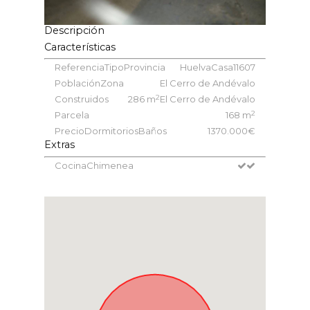
Descripción
Características
Referencia
Tipo
Provincia
Huelva
Casa
11607
Población
Zona
El Cerro de Andévalo
2
Construidos
286 m
El Cerro de Andévalo
2
Parcela
168 m
Precio
Dormitorios
Baños
1
3
70.000€
Extras
Cocina
Chimenea