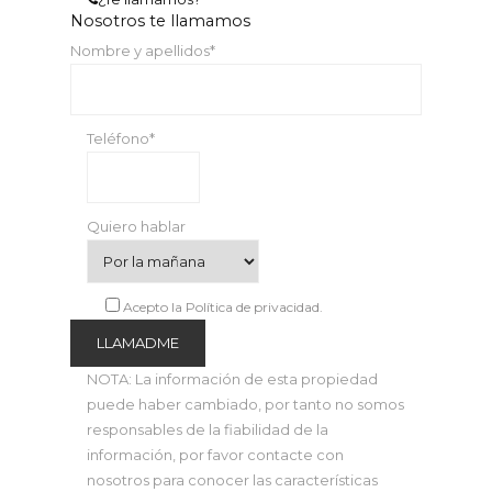
Nosotros te llamamos
Nombre y apellidos*
Teléfono*
Quiero hablar
Acepto la Política de privacidad.
NOTA: La información de esta propiedad
puede haber cambiado, por tanto no somos
responsables de la fiabilidad de la
información, por favor contacte con
nosotros para conocer las características